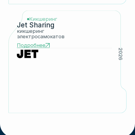
директор АО «Инвеллект»
Александр Нудин
Основатель
и Председатель Совета
директоров группы
компаний
Система
акционерного
управления
ГК «Инвеллект»
Обеспечиваем управляемость активами,
формируем систему отчётности, снижаем
акционерные и бизнес-риски, выстраиваем
стратегию и метрики, контролируем
финансовые потоки