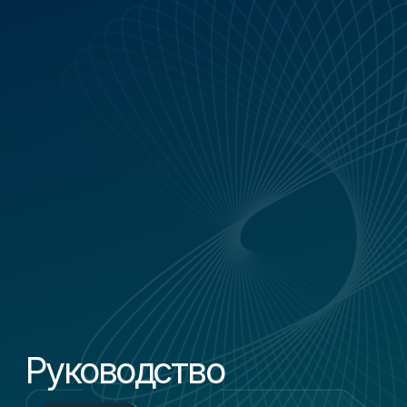
Прозрачность
Меньше рисков
и предсказуемость
и потерь
Акционеры видят реальную
Единые стандарты, регламенты
картину: цели, показатели,
и контроль снижают юридические
отчётность, отклонения. Решения
и финансовые риски, уменьшают
принимаются на основе данных,
число «неожиданных» убытков
а не ощущений
и ошибок
СМИ и новости