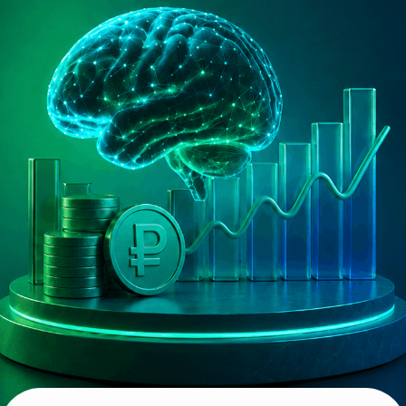
Наш подход:
Сильная команда
Создаём сильную команду
из профессиональных экспертов
и топ-менеджеров
Стратегия развития
Выстраиваем эффективную
стратегию развития
Большие рынки
Ритейл • Финансы •
Производство • Недвижимость •