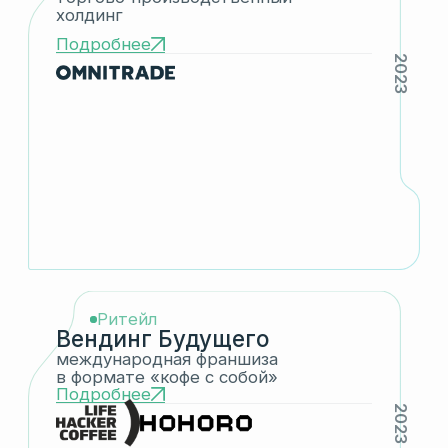
Недвижимость
Wish Home
девелопер загородной
недвижимости
Подробнее
2022
Кикшеринг
Jet Sharing
кикшеринг
электросамокатов
Подробнее
2026