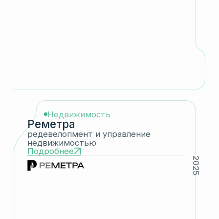
О компании
Invellect
— группа компаний, которая
инвестирует в реальный сектор и участвует
в развитии бизнеса не только капиталом,
но и управленческой экспертизой
С момента создания в 2022 году команда
последовательно формирует портфель
активов, усиливает их рыночные позиции
и выстраивает систему долгосрочного роста
Подход группы строится на долгосрочных
инвестициях в компании с устойчивыми
конкурентными преимуществами, где рост
стоимости бизнеса обеспечивается
качеством управления, зрелостью
процессов, стандартами работы
и предпринимательским подходом