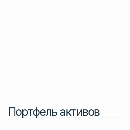
в формате «кофе с собой»
Подробнее
2024
Производство
Omnitrade
торгово‑производственный
холдинг
Подробнее
2023