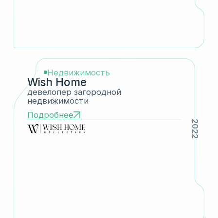
Проекты
За первые годы работы компания
объединила и развила ряд сильных
проектов и сосредоточилась
на направлениях, где экспертиза
команды особенно глубока, а потенциал
масштабирования наиболее высок
Регионы
Invellect работает по всей России
с особым фокусом на Центральный
федеральный округ
Миссия
Миссия Invellect — постоянное развитие,
высокие профессиональные стандарты
и создание сильных команд, способных
выстраивать устойчивый растущий
бизнес, последовательно и в долгую
Руководство
Давид Тащян
Основатель и генеральный